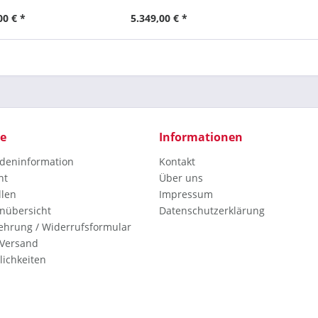
00 Blatt
400 Blatt - Tischgerät
00 € *
5.349,00 € *
ce
Informationen
deninformation
Kontakt
ht
Über uns
llen
Impressum
nübersicht
Datenschutzerklärung
ehrung / Widerrufsformular
 Versand
ichkeiten