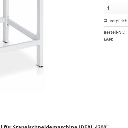
Vergleic
Bestell-Nr.:
EAN:
l für Stapelschneidemaschine IDEAL 4300"