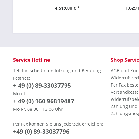
A3 400 Blatt, 430 mm
430 mm 4
4.519,00 € *
1.629,
Service Hotline
Shop Servi
Telefonische Unterstützung und Beratung:
AGB und Kun
Widerrufsrec
Festnetz:
+ 49 (0) 89-33037795
Per Fax beste
Versandkoste
Mobil:
Widerrufsbel
+ 49 (0) 160 96819487
Zahlung und
Mo-Fr, 08:00 - 13:00 Uhr
Zahlungsmögl
Per Fax können Sie uns jederzeit erreichen:
+49 (0) 89-33037796