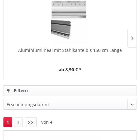
Aluminiumlineal mit Stahlkante bis 150 cm Länge
S
ab 8,90 € *
Filtern
1
von
4