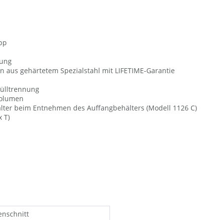
pp
zung
 aus gehärtetem Spezialstahl mit LIFETIME-Garantie
Mülltrennung
Volumen
lter beim Entnehmen des Auffangbehälters (Modell 1126 C)
 T)
enschnitt