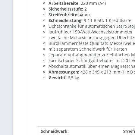
Arbeitsbereite:
220 mm (A4)
Sicherheitsstufe:
2
Streifenbreite:
4mm
Schneidleistung:
9-11 Blatt, 1 Kreditkarte
Lichtschranke für automatischen Start/Sto
laufruhiger 150-Watt-Wechselstrommotor
zweifache Motorsicherung gegen Überhit
Büroklammernfeste Qualitäts-Messerwellen
mit separatem Schneidwerk für Karten
separate Auffangbehälter zur einfachen 
Formschöner Schnittgutbehälter mit 20 l 
Abschaltautomatik über einen Magnetscha
Abmessungen:
428 x 345 x 213 mm (H x B x
Gewicht:
6,5 kg
Schneidwerk:
Streif