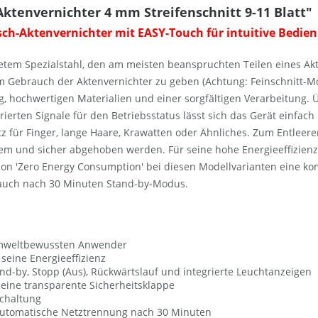
ktenvernichter 4 mm Streifenschnitt 9-11 Blatt"
sch-Aktenvernichter mit EASY-Touch für intuitive Bedie
tem Spezialstahl, den am meisten beanspruchten Teilen eines Akt
Gebrauch der Aktenvernichter zu geben (Achtung: Feinschnitt-Mo
g, hochwertigen Materialien und einer sorgfältigen Verarbeitung.
rierten Signale für den Betriebsstatus lässt sich das Gerät einfach
utz für Finger, lange Haare, Krawatten oder Ähnliches. Zum Entleer
uem und sicher abgehoben werden. Für seine hohe Energieeffizien
ion 'Zero Energy Consumption' bei diesen Modellvarianten eine k
auch nach 30 Minuten Stand-by-Modus.
umweltbewussten Anwender
seine Energieeffizienz
d-by, Stopp (Aus), Rückwärtslauf und integrierte Leuchtanzeigen
 eine transparente Sicherheitsklappe
schaltung
automatische Netztrennung nach 30 Minuten