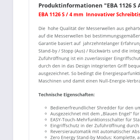
Produktinformationen "EBA 1126 S A
EBA 1126 S
/ 4 mm Innovativer Schreibti
Die hohe Qualität der Messerwellen aus gehärte
auf die Messerwellen bei bestimmungsgemäßem 
Garantie basiert auf jahrzehntelanger Erfahrun
Stand-by / Stopp (Aus) / Rückwärts und die integ
Zuführöffnung ist ein zuverlässiger Eingriffsch
durch den in das Design integrierten Griff beq
ausgezeichnet. So bedingt die Energiesparfunkt
Maschinen und damit einen Null-Energie-Verbr
Technische Eigenschaften:
Bedienerfreundlicher Shredder für den 
Ausgezeichnet mit dem „Blauen Engel“ für 
EASY-Touch-Mehrfunktionsschalter für Stan
Eingriffschutz in der Zuführöffnung durch
Reversierautomatik mit automatischer Ab
Zero Energy Stand-by Modus: Komplette, 