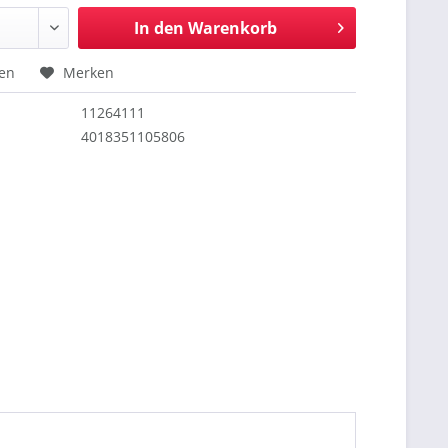
In den
Warenkorb
hen
Merken
11264111
4018351105806